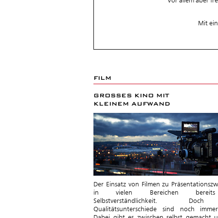
Vor allem aber f
Mit ei
FILM
GROSSES KINO MIT
KLEINEM AUFWAND
Der Einsatz von Filmen zu Präsentationszw
in vielen Bereichen bereit
Selbstverständlichkeit. Do
Qualitätsunterschiede sind noch imme
Dabei gibt es zwischen selbst gemacht u