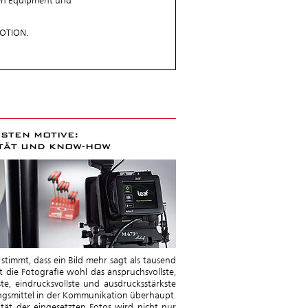
nen Equipment und
MOTION.
ESTEN MOTIVE:
TÄT UND KNOW-HOW
stimmt, dass ein Bild mehr sagt als tausend
t die Fotografie wohl das anspruchsvollste,
gste, eindrucksvollste und ausdrucksstärkste
ngsmittel in der Kommunikation überhaupt.
ität der eingesetzten Fotos wird nicht nur