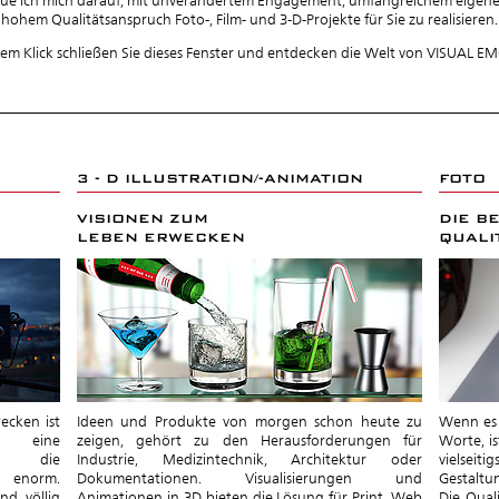
reue ich mich darauf, mit unverändertem Engagement, umfangreichem eige
hohem Qualitätsanspruch Foto-, Film- und 3-D-Projekte für Sie zu realisieren.
nem Klick schließen Sie dieses Fenster und entdecken die Welt von VISUAL E
3 - D ILLUSTRATION/-ANIMATION
FOTO
VISIONEN ZUM
DIE B
LEBEN ERWECKEN
QUALI
ecken ist
Ideen und Produkte von morgen schon heute zu
Wenn es 
s eine
zeigen, gehört zu den Herausforderungen für
Worte, is
ch die
Industrie, Medizintechnik, Architektur oder
vielseiti
r enorm.
Dokumentationen. Visualisierungen und
Gestaltu
nd völlig
Animationen in 3D bieten die Lösung für Print, Web
Die Qual