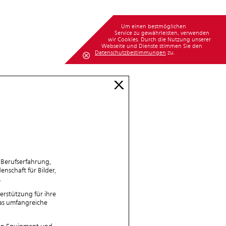
Um einen bestmöglichen
Service zu gewährleisten, verwenden
wir Cookies. Durch die Nutzung unserer
Webseite und Dienste stimmen Sie den
Datenschutzbestimmungen
zu.
Berufserfahrung,
nschaft für Bilder,
.
rstützung für ihre
das umfangreiche