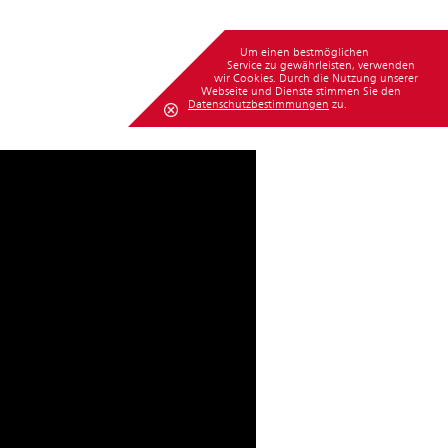
Um einen bestmöglichen
Service zu gewährleisten, verwenden
wir Cookies. Durch die Nutzung unserer
Webseite und Dienste stimmen Sie den
Datenschutzbestimmungen
zu.