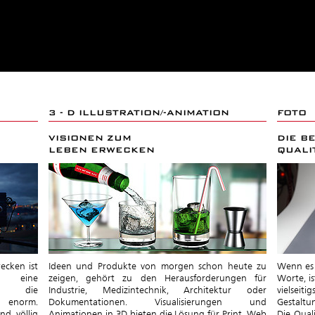
3 - D ILLUSTRATION/-ANIMATION
FOTO
VISIONEN ZUM
DIE B
LEBEN ERWECKEN
QUALI
ecken ist
Ideen und Produkte von morgen schon heute zu
Wenn es 
s eine
zeigen, gehört zu den Herausforderungen für
Worte, is
ch die
Industrie, Medizintechnik, Architektur oder
vielseiti
r enorm.
Dokumentationen. Visualisierungen und
Gestaltu
nd völlig
Animationen in 3D bieten die Lösung für Print, Web
Die Qual